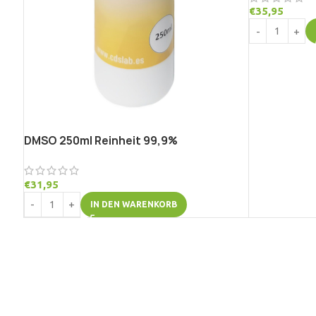
€
35,95
DMSO 250ml Reinheit 99,9%
€
31,95
IN DEN WARENKORB