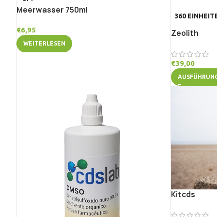
Meerwasser 750ml
360 EINHEIT
€
6,95
Zeolith
WEITERLESEN
€
39,00
AUSFÜHRUN
Kitcds