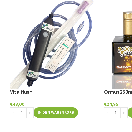
Vitalflush
Ormus250m
€
48,00
€
24,95
IN DEN WARENKORB