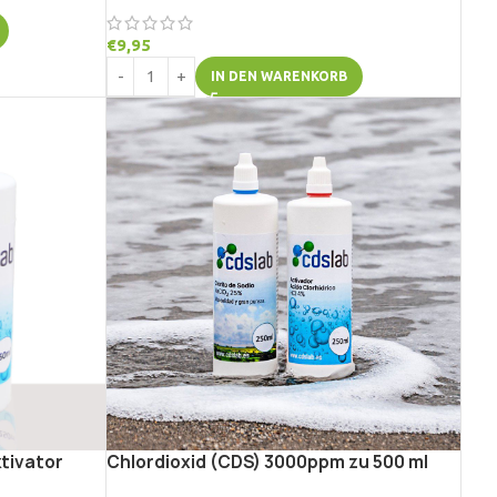
€
9,95
IN DEN WARENKORB
ktivator
Chlordioxid (CDS) 3000ppm zu 500 ml