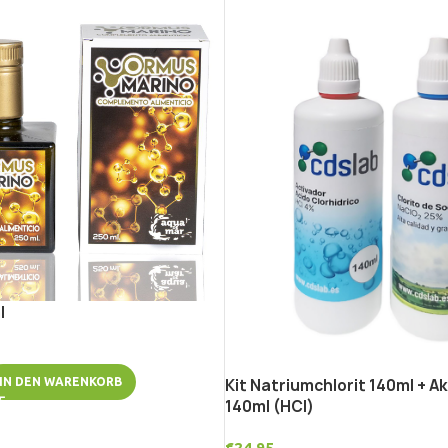
l
IN DEN WARENKORB
Kit Natriumchlorit 140ml + A
140ml (HCl)
€
24,95