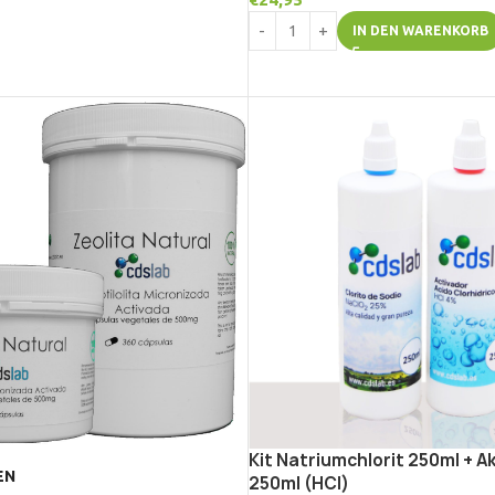
IN DEN WARENKORB
Kit Natriumchlorit 250ml + A
EN
250ml (HCl)