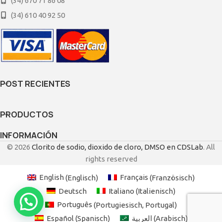
(34) 670 71 86 08
(34) 610 40 92 50
POST RECIENTES
PRODUCTOS
INFORMACIÓN
© 2026
Clorito de sodio, dioxido de cloro, DMSO en CDSLab
. All
rights reserved
English
(
Englisch
)
Français
(
Französisch
)
Deutsch
Italiano
(
Italienisch
)
Português
(
Portugiesisch, Portugal
)
Español
(
Spanisch
)
العربية
(
Arabisch
)