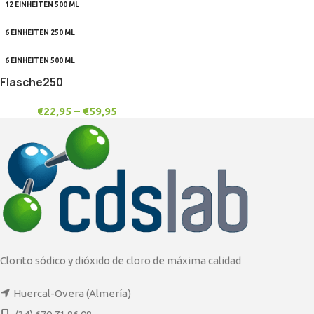
12 EINHEITEN 500 ML
6 EINHEITEN 250 ML
6 EINHEITEN 500 ML
Flasche250
€
22,95
–
€
59,95
Clorito sódico y dióxido de cloro de máxima calidad
Huercal-Overa (Almería)