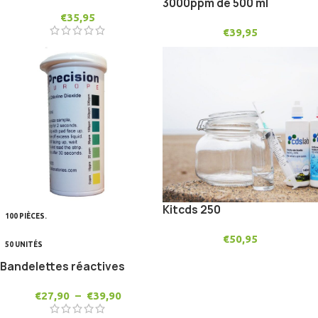
3000ppm de 500 ml
€
35,95
€
39,95
Kitcds 250
100 PIÈCES.
€
50,95
50 UNITÉS
Bandelettes réactives
€
27,90
–
€
39,90