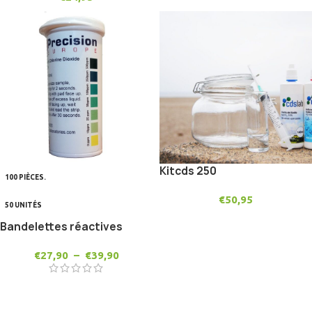
Kitcds 250
100 PIÈCES.
€
50,95
50 UNITÉS
Bandelettes réactives
€
27,90
–
€
39,90