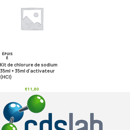
ÉPUIS
É
Kit de chlorure de sodium
35ml + 35ml d’activateur
(HCl)
€
11,80