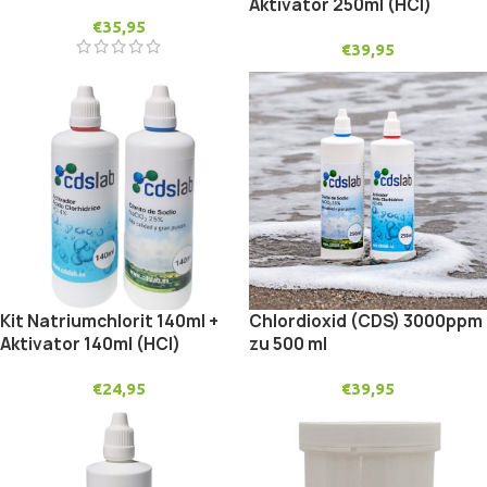
Aktivator 250ml (HCl)
€
35,95
€
39,95
Kit Natriumchlorit 140ml +
Chlordioxid (CDS) 3000ppm
Aktivator 140ml (HCl)
zu 500 ml
€
24,95
€
39,95