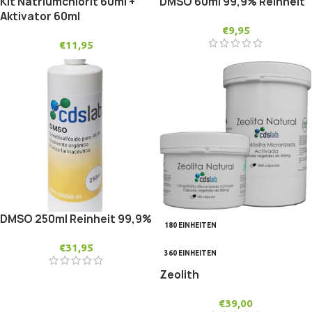
Kit Natriumchlorit 60ml +
DMSO 60ml 99,9% Reinheit
Aktivator 60ml
€
9,95
€
11,95
DMSO 250ml Reinheit 99,9%
180 EINHEITEN
€
31,95
360 EINHEITEN
Zeolith
€
39,00