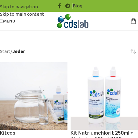
Blog
Skip to navigation
Skip to main content
MENU
Start
/
Jeder
Kitcds
Kit Natriumchlorit 250ml +