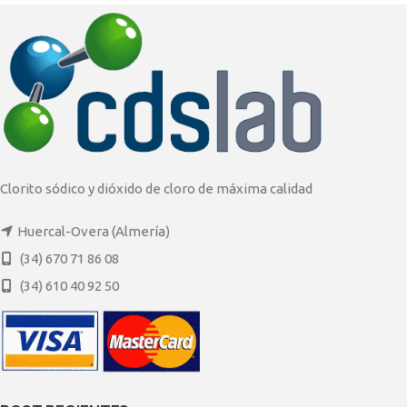
Clorito sódico y dióxido de cloro de máxima calidad
Huercal-Overa (Almería)
(34) 670 71 86 08
(34) 610 40 92 50