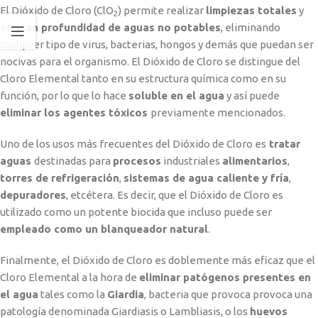
El Dióxido de Cloro (ClO
) permite realizar
limpiezas totales
y
2
en
gran profundidad de aguas no potables
, eliminando
cualquier tipo de virus, bacterias, hongos y demás que puedan ser
nocivas para el organismo. El Dióxido de Cloro se distingue del
Cloro Elemental tanto en su estructura química como en su
función, por lo que lo hace
soluble en el agua
y así puede
eliminar los agentes tóxicos
previamente mencionados.
Uno de los usos más frecuentes del Dióxido de Cloro es
tratar
aguas
destinadas para
procesos
industriales
alimentarios
,
torres de refrigeración
,
sistemas de agua caliente y fría
,
depuradores
, etcétera. Es decir, que el Dióxido de Cloro es
utilizado como un potente biocida que incluso puede ser
empleado como un blanqueador natural
.
Finalmente, el Dióxido de Cloro es doblemente más eficaz que el
Cloro Elemental a la hora de
eliminar patógenos presentes en
el agua
tales como la
Giardia
, bacteria que provoca provoca una
patología denominada Giardiasis o Lambliasis, o los
huevos