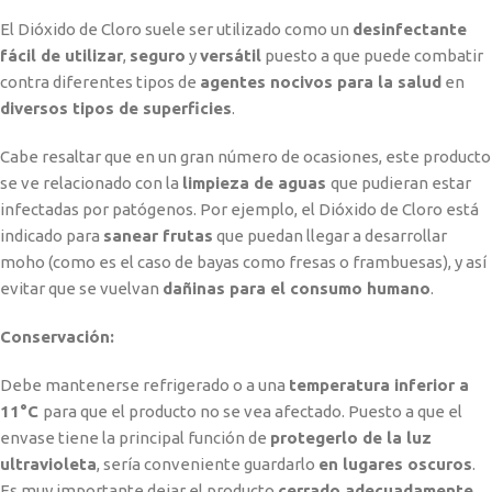
El Dióxido de Cloro suele ser utilizado como un
desinfectante
fácil de utilizar
,
seguro
y
versátil
puesto a que puede combatir
contra diferentes tipos de
agentes nocivos para la salud
en
diversos tipos de superficies
.
Cabe resaltar que en un gran número de ocasiones, este producto
se ve relacionado con la
limpieza de aguas
que pudieran estar
infectadas por patógenos. Por ejemplo, el Dióxido de Cloro está
indicado para
sanear frutas
que puedan llegar a desarrollar
moho (como es el caso de bayas como fresas o frambuesas), y así
evitar que se vuelvan
dañinas para el consumo humano
.
Conservación:
Debe mantenerse refrigerado o a una
temperatura inferior a
11
°C
para que el producto no se vea afectado. Puesto a que el
envase tiene la principal función de
protegerlo de la luz
ultravioleta
, sería conveniente guardarlo
en lugares oscuros
.
Es muy importante dejar el producto
cerrado adecuadamente