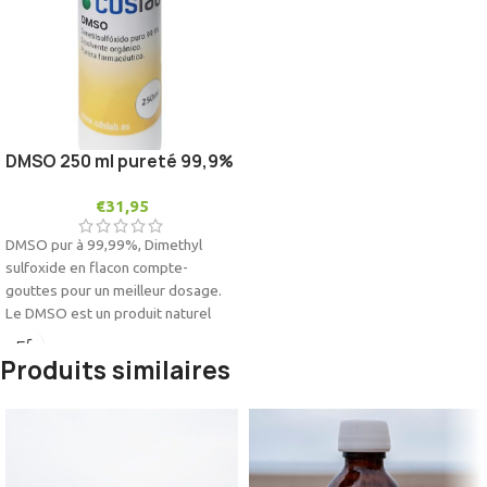
DMSO 250 ml pureté 99,9%
€
31,95
DMSO pur à 99,99%,
Dimethyl
sulfoxide en flacon compte-
gouttes pour un meilleur dosage.
Le DMSO est un produit naturel
obtenu à partir de la pulpe de bois.
C'est un solvant très puissant. Il est
Produits similaires
utilisé dans les banques de cellules
souches pour la bioconservation.
DMSO pur à 99,99 %.
Bouteille en plastique de 2500 ml,
spécialement conçue pour une