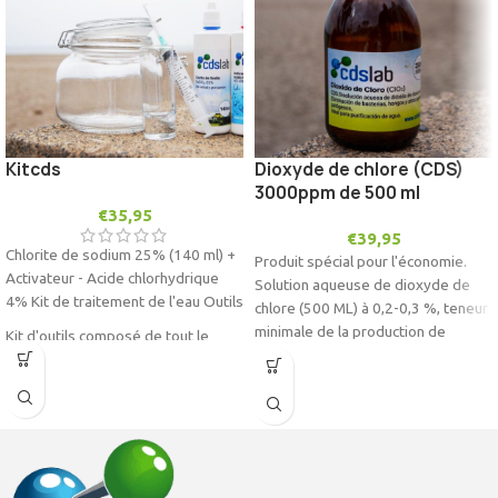
conservation optimale.
Comprend un distributeur goutte à
goutte en HDPE pour un dosage
plus facile et plus efficace.
Conforme à toutes les mesures de
sécurité.
Fabriqué en Espagne selon les
Kitcds
Dioxyde de chlore (CDS)
normes de qualité les plus strictes
.
3000ppm de 500 ml
€
35,95
Ne jamais utiliser sur des récipients
€
39,95
ou des instruments en métal.
Chlorite de sodium 25% (140 ml) +
Produit spécial pour l'économie.
Activateur - Acide chlorhydrique
Solution aqueuse de dioxyde de
4% Kit de traitement de l'eau Outils
chlore (500 ML) à 0,2-0,3 %, teneur
minimale de la production de
Kit d'outils composé de tout le
l'usine. Sans excipients,
nécessaire pour rendre l'eau
conservateurs ou produits
potable sur place, à emporter,
chimiques stabilisants. Aucun
comprenant (Chlorite de Sodium) à
activateur n'est nécessaire. La
activer avec (Hcl), pour obtenir un
couleur foncée du récipient en
biocide Dioxyde de Chlore. Pour
verre protège le produit de la
utilisation dans la purification et la
lumière ultraviolette et fournit un